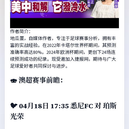
作者简介：
地瓜蛋，自媒体作者，专注于足球赛事分析，拥有丰
富的实战经验。在2022年卡塔尔世界杯期间，其预测
准确率高达80%。2024年欧洲杯期间，更创下24场连
续预测成功的纪录。现受邀加入捷报网，期待与广大
足球爱好者共同探讨与进步。
🍣 澳超赛事前瞻：
🐦 04月18日 17:35 悉尼FC 对 珀斯
光荣