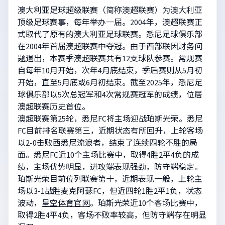
澳大利亚足球超级联赛（简称澳超联赛）为澳大利亚
顶级足球赛事，每年举办一届。2004年，澳超联赛正
式取代了原有的澳大利亚足球联赛。悉尼足球俱乐部
在2004年首届澳超联赛中夺冠。由于西部联因财务问
题退出，本赛季澳超联赛共有12支球队参赛。常规赛
自每年10月开始，次年4月底结束，季后赛则从5月初
开始，直至5月底或6月初结束。截至2025年，悉尼足
球俱乐部以5次总冠军和4次常规赛冠军的成绩，位居
澳超联赛历史首位。
澳超联赛第25轮，悉尼FC将主场迎战珀斯光荣。悉尼
FC目前排名联赛第三，近期状态有所回升，上轮客场
以2-0击败西悉尼流浪者，结束了连续四轮不胜的局
面。悉尼FC近10个主场比赛中，取得4胜2平4负的成
绩，主场优势明显，进攻端表现强劲，防守端稳定。
珀斯光荣目前位列联赛第十，近期表现一般，上轮主
场以3-1战胜麦克阿瑟FC，但近四轮1胜2平1负，状态
波动，
星空体育官网
。珀斯光荣近10个客场比赛中，
取得2胜4平4负，客场不败率较高，但防守端存在明显