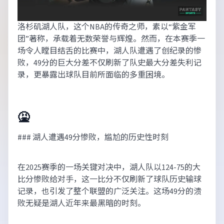
洛杉矶湖人队，这个NBA的传奇之师，素以“紫金军
团”著称，承载着无数荣誉与辉煌。然而，在本赛季一
场令人瞠目结舌的比赛中，湖人队遭遇了创纪录的惨
败，49分的巨大分差不仅刷新了队史最大分差失利记
录，更暴露出球队目前所面临的多重困境。
🤮
### 湖人遭遇49分惨败，尴尬的历史性时刻
在2025赛季的一场关键对决中，湖人队以124-75的大
比分惨败给对手，这一比分不仅刷新了球队历史输球
记录，也引发了整个联盟的广泛关注。这场49分的溃
败无疑是湖人近年来最黑暗的时刻。