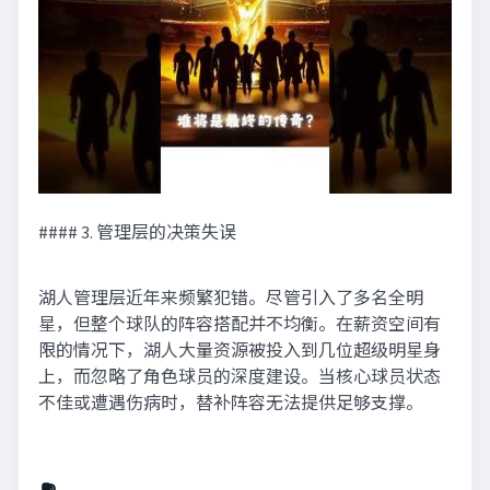
#### 3. 管理层的决策失误
湖人管理层近年来频繁犯错。尽管引入了多名全明
星，但整个球队的阵容搭配并不均衡。在薪资空间有
限的情况下，湖人大量资源被投入到几位超级明星身
上，而忽略了角色球员的深度建设。当核心球员状态
不佳或遭遇伤病时，替补阵容无法提供足够支撑。