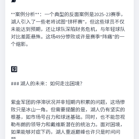
⛽
**案例分析**：一个典型的反面案例是2025-23赛季，
湖人引入了一些老将试图“拼杯赛”，但这些球员不仅
未能达到预期，还让球队深陷财务危机，与年轻球队
对比差距悬殊。这场49分惨败或许是赛季“阵痛”的一
个缩影。
9️⃣
### 湖人的未来：如何走出困境？
紫金军团的停滞状况并非短期内积累的问题，这场惨
败只是冰山一角。但需要提醒的是，湖人仍有坚实的
根基，如市场号召力和球迷基础。同时，也不能忽视
勒布朗的领导力和戴维斯潜在的统治力。面对困境，
如果能够对症下药，湖人重返巅峰也许只是时间问