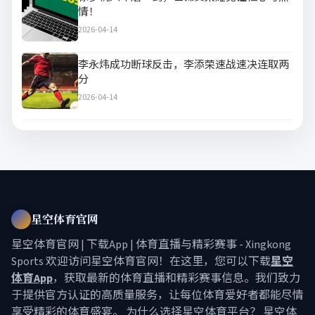
情！
2026-04-14
李永炜成功断球反击，李添荣速战速决连取两
分
2026-04-14
星空体育官网
星空体育官网 | 下载App | 体育直播与精彩赛事 - Xingkong
Sports 欢迎访问星空体育官网！在这里，您可以下载
星空
体育App
，获取最新的体育直播和精彩赛事信息。我们致力
于提供官方认证的高质量服务，让每位体育爱好者都能尽情
享受精彩的体育盛宴。 为什么选择星空体育平台？ 星空体