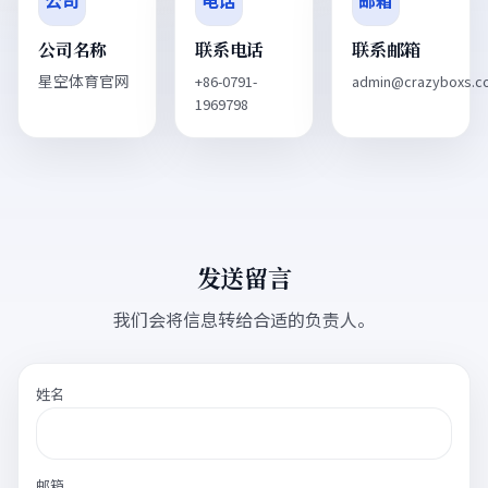
公司
电话
邮箱
公司名称
联系电话
联系邮箱
星空体育官网
+86-0791-
admin@crazyboxs.c
1969798
发送留言
我们会将信息转给合适的负责人。
姓名
邮箱