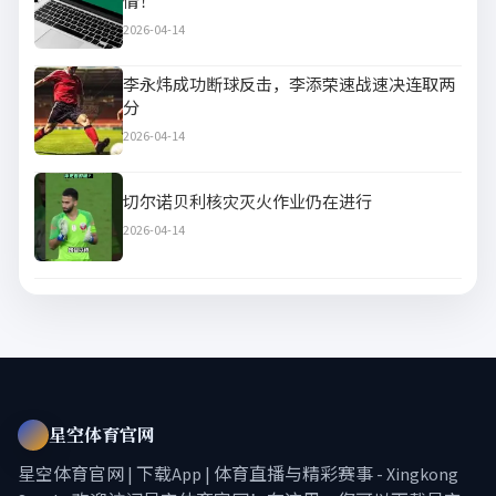
情！
2026-04-14
李永炜成功断球反击，李添荣速战速决连取两
分
2026-04-14
切尔诺贝利核灾灭火作业仍在进行
2026-04-14
星空体育官网
星空体育官网 | 下载App | 体育直播与精彩赛事 - Xingkong