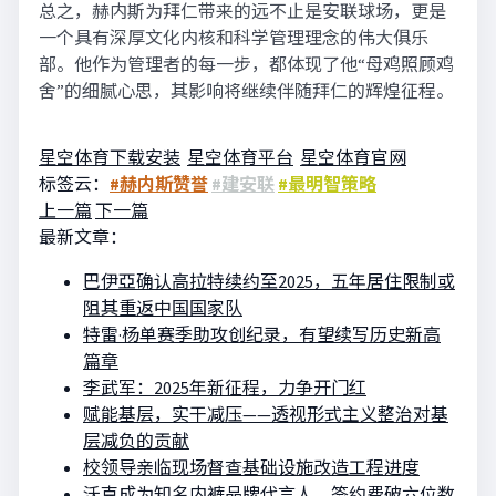
总之，赫内斯为拜仁带来的远不止是安联球场，更是
一个具有深厚文化内核和科学管理理念的伟大俱乐
部。他作为管理者的每一步，都体现了他“母鸡照顾鸡
舍”的细腻心思，其影响将继续伴随拜仁的辉煌征程。
星空体育下载安装
星空体育平台
星空体育官网
标签云：
#赫内斯赞誉
#建安联
#最明智策略
上一篇
下一篇
最新文章：
巴伊亞确认高拉特续约至2025，五年居住限制或
阻其重返中国国家队
特雷·杨单赛季助攻创纪录，有望续写历史新高
篇章
李武军：2025年新征程，力争开门红
赋能基层，实干减压——透视形式主义整治对基
层减负的贡献
校领导亲临现场督查基础设施改造工程进度
沃克成为知名内裤品牌代言人，签约费破六位数