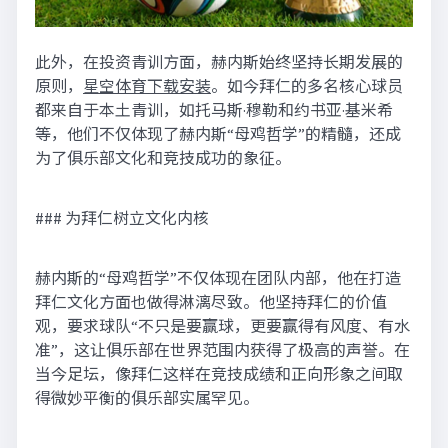
此外，在投资青训方面，赫内斯始终坚持长期发展的
原则，
星空体育下载安装
。如今拜仁的多名核心球员
都来自于本土青训，如托马斯·穆勒和约书亚·基米希
等，他们不仅体现了赫内斯“母鸡哲学”的精髓，还成
为了俱乐部文化和竞技成功的象征。
### 为拜仁树立文化内核
赫内斯的“母鸡哲学”不仅体现在团队内部，他在打造
拜仁文化方面也做得淋漓尽致。他坚持拜仁的价值
观，要求球队“不只是要赢球，更要赢得有风度、有水
准”，这让俱乐部在世界范围内获得了极高的声誉。在
当今足坛，像拜仁这样在竞技成绩和正向形象之间取
得微妙平衡的俱乐部实属罕见。