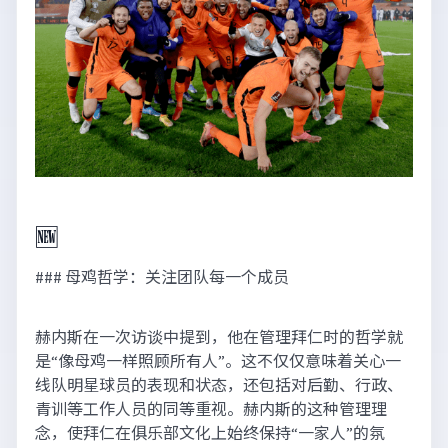
🆕
### 母鸡哲学：关注团队每一个成员
赫内斯在一次访谈中提到，他在管理拜仁时的哲学就
是“像母鸡一样照顾所有人”。这不仅仅意味着关心一
线队明星球员的表现和状态，还包括对后勤、行政、
青训等工作人员的同等重视。赫内斯的这种管理理
念，使拜仁在俱乐部文化上始终保持“一家人”的氛